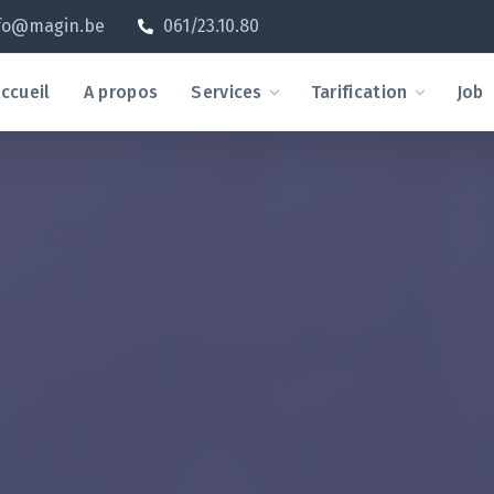
fo@magin.be
061/23.10.80
ccueil
A propos
Services
Tarification
Job