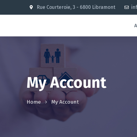
Rue Courteroie, 3 - 6800 Libramont
in
A
My Account
Home
My Account