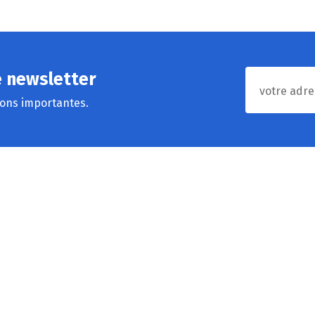
e newsletter
ions importantes.
Données légales
L
Rue Courteroie, 3
M
6800 Libramont