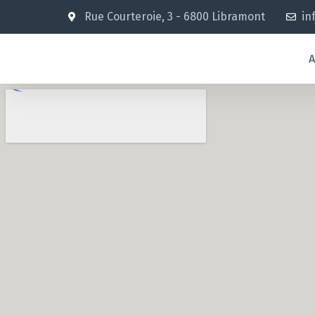
Rue Courteroie, 3 - 6800 Libramont
in
A