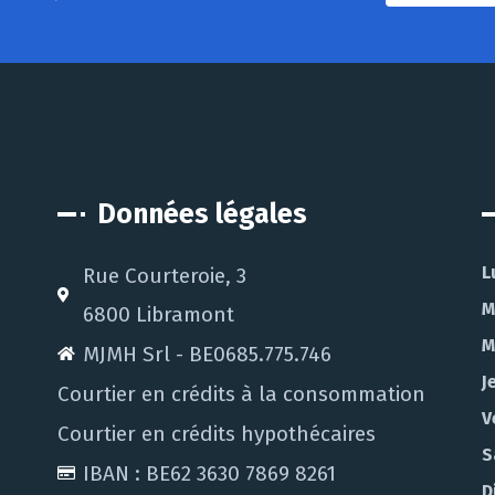
Données légales
L
Rue Courteroie, 3
M
6800 Libramont
M
MJMH Srl - BE0685.775.746
J
Courtier en crédits à la consommation
V
Courtier en crédits hypothécaires
S
IBAN : BE62 3630 7869 8261
D