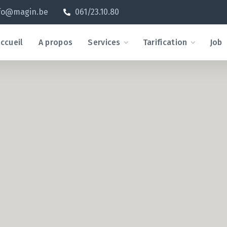
fo@magin.be
061/23.10.80
ccueil
A propos
Services
Tarification
Job