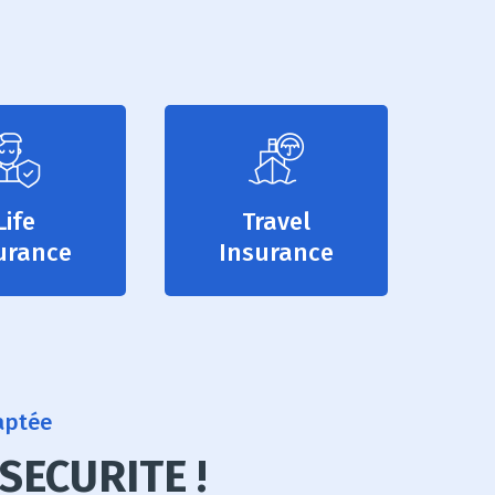
Life
Travel
urance
Insurance
aptée
SECURITE !