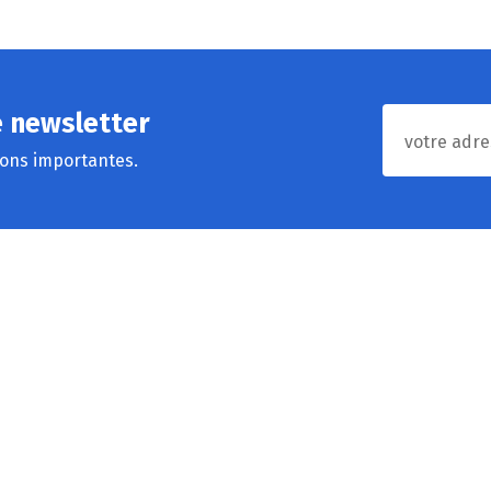
e newsletter
ions importantes.
Données légales
L
Rue Courteroie, 3
M
6800 Libramont