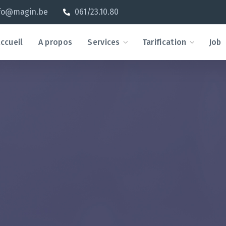
fo@magin.be
061/23.10.80
ccueil
A propos
Services
Tarification
Job